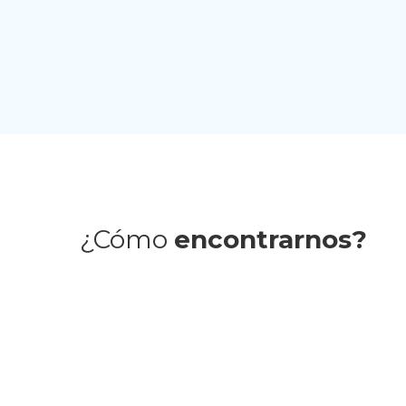
Fernando
Rolando
Julia Castiñeir
Galiana
Camacho
Rodriguez
¿Cómo
encontrarnos?