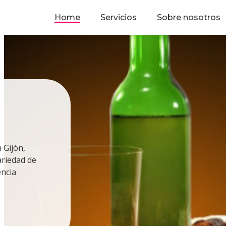
Home
Servicios
Sobre nosotros
 Gijón,
ariedad de
encia