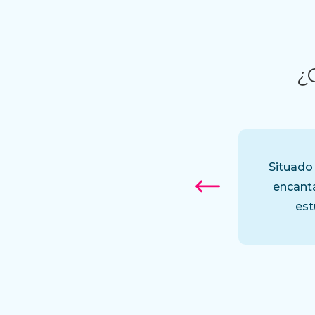
¿
hopo de cecina a compartir entre 3 y
Situado 
no pedir ración de patatas porque ya
encant
s con el cachopo.
est